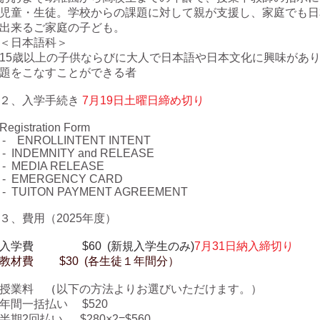
児童・生徒。学校からの課題に対して親が支援し、家庭でも日
出来るご家庭の子ども。
＜日本語科＞
15歳以上の子供ならびに大人で日本語や日本文化に興味があ
題をこなすことができる者
２、入学手続き
7月19日土曜日締め切り
Registration Form
- ENROLLINTENT INTENT
- INDEMNITY and RELEASE
-
MEDIA RELEASE
- EMERGENCY CARD
- TUITON PAYMENT AGREEMENT
３、費用（2025年度）
入学費 $60 (新規入学生のみ)
7月31
日納入
締切り
教材費 $30 (各生徒１年間分）
授業料
（
以下の方法よりお選びいただけます。）
年間一括払い $520
半期2回払い $280×2=$560