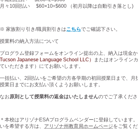
月々10回払い $60×10=$600 （初月以降は自動引き落とし)
※ 家族割り引き/職員割引きは
こちら
でご確認下さい。
授業料の納入方法について
プログラム登録フォームをオンライン提出の上
、納入は現金か
Tucson Japanese Language School LLC）
またはオンライン
ていただきます）にてお願いします。
一括払い、2回払いをご希望の方各学期の初回授業日まで、月
授業日までにお支払い頂くようお願いします。
なお
原則として授業料の返金はいたしません
のでご了承くださ
​＊本校はアリゾナESAプログラムベンダーに登録しています。
いを希望する方は、
アリゾナ州教育局ホームページ
をご覧くだ